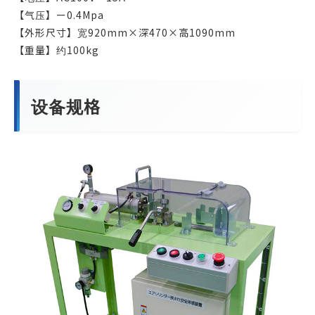
【气压】ー0.4Mpa
【外形尺寸】宽920mm×深470×高1090mm
【重量】约100kg
设备规格