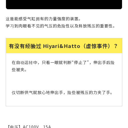
这是能感受气缸拥有的力量强度的装置。
学习到肉眼看不见的气压的危险性以及释放残压的重要性。
有没有经验过 Hiyari&Hatto（虚惊事件）？
在自动运转中，只看一眼就判断“停止了”，伸出手后险
些被夹。
仅切断供气就放心地伸出手，险些被残压的力夹了手。
【电压】AC100V 15A