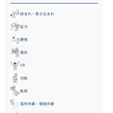
挟まれ・巻き込まれ
圧力
爆発
電気
VR
切削
転倒
高所作業・現場作業